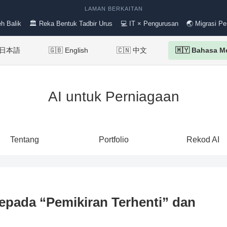
LAMAN BERKAITAN
h Balik
🏛 Reka Bentuk Tadbir Urus
💻 IT × Pengurusan
🌏 Migrasi Pe
 日本語
🇬🇧 English
🇨🇳 中文
🇲🇾 Bahasa M
AI untuk Perniagaan
Tentang
Portfolio
Rekod AI
pada “Pemikiran Terhenti” dan