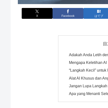
X
Facebook
はてブ
目
Adakah Anda Letih den
Mengapa Keletihan AI
“Langkah Kecil” untuk
Alat AI Khusus dan A
Jangan Lupa Langkah 
Apa yang Menanti Sele