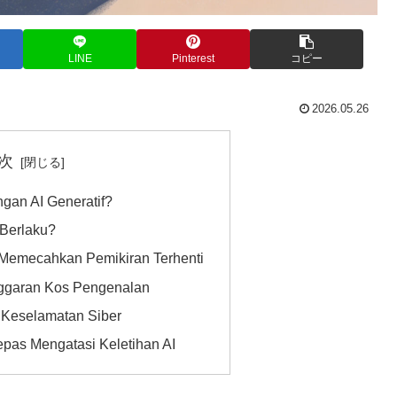
LINE
Pinterest
コピー
2026.05.26
次
gan AI Generatif?
 Berlaku?
 Memecahkan Pemikiran Terhenti
nggaran Kos Pengenalan
Keselamatan Siber
pas Mengatasi Keletihan AI