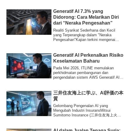
baru s...
Generatif AI 7.3% yang
Didorong: Cara Melarikan Diri
dari “Neraka Pengesahan”
Realiti Syarikat Sederhana dan Kecil
yang Terperangkap dalam "Neraka
Pengesahan"Kajian terkini mengenai
penggunaan Gener...
Generatif AI Perkenalkan Risiko
Keselamatan Baharu
Pada Mei 2026, ITLINE memulakan
perkhidmatan pembangunan dan
pengendalian sistem AWS Generatif AI
untuk perniagaan, mana...
三井住友海上に学ぶ、AI評価の本
質
Gelombang Pengenalan AI yang
Mengubah Industri InsuransMitsui
Sumitomo Insurance (三井住友海上火災
保険) telah mengumumkan rancanga...
AI dalam Jualan Tenaga Suria: