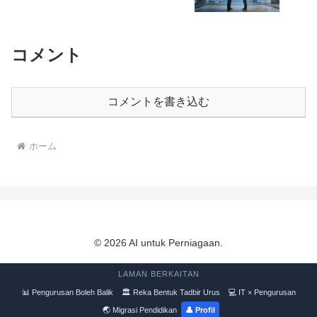
コメント
コメントを書き込む
ホーム
© 2026 AI untuk Perniagaan.
LAMAN BERKAITAN
📊 Pengurusan Boleh Balik
🏛 Reka Bentuk Tadbir Urus
💻 IT × Pengurusan
🌏 Migrasi Pendidikan
👤 Profil