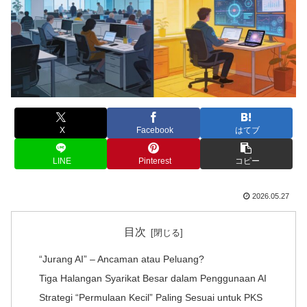
X
Facebook
はてブ
LINE
Pinterest
コピー
2026.05.27
目次
“Jurang AI” – Ancaman atau Peluang?
Tiga Halangan Syarikat Besar dalam Penggunaan AI
Strategi “Permulaan Kecil” Paling Sesuai untuk PKS