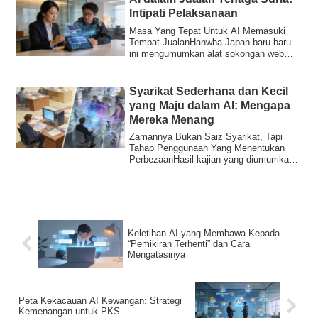
Intipati Pelaksanaan
Masa Yang Tepat Untuk AI Memasuki
Tempat JualanHanwha Japan baru-baru
ini mengumumkan alat sokongan web
berasaskan AI ya...
Syarikat Sederhana dan Kecil
yang Maju dalam AI: Mengapa
Mereka Menang
Zamannya Bukan Saiz Syarikat, Tapi
Tahap Penggunaan Yang Menentukan
PerbezaanHasil kajian yang diumumkan
oleh KeymansNet...
Keletihan AI yang Membawa Kepada
“Pemikiran Terhenti” dan Cara
Mengatasinya
Peta Kekacauan AI Kewangan: Strategi
Kemenangan untuk PKS