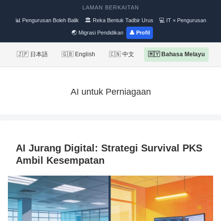
LAMAN BERKAITAN
📊 Pengurusan Boleh Balik
🏛 Reka Bentuk Tadbir Urus
💻 IT × Pengurusan
🌏 Migrasi Pendidikan
👤 Profil
🇯🇵 日本語
🇬🇧 English
🇨🇳 中文
🇲🇾 Bahasa Melayu
AI untuk Perniagaan
AI Jurang Digital: Strategi Survival PKS
Ambil Kesempatan