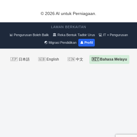
© 2026 AI untuk Perniagaan.
LAMAN BERKAITAN
📊 Pengurusan Boleh Balik
🏛 Reka Bentuk Tadbir Urus
💻 IT × Pengurusan
🌏 Migrasi Pendidikan
👤 Profil
🇯🇵 日本語
🇬🇧 English
🇨🇳 中文
🇲🇾 Bahasa Melayu