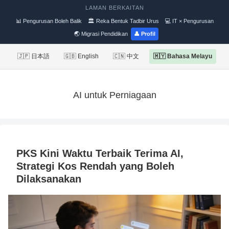
LAMAN BERKAITAN
📊 Pengurusan Boleh Balik
🏛 Reka Bentuk Tadbir Urus
💻 IT × Pengurusan
🌏 Migrasi Pendidikan
👤 Profil
🇯🇵 日本語
🇬🇧 English
🇨🇳 中文
🇲🇾 Bahasa Melayu
AI untuk Perniagaan
PKS Kini Waktu Terbaik Terima AI,
Strategi Kos Rendah yang Boleh
Dilaksanakan