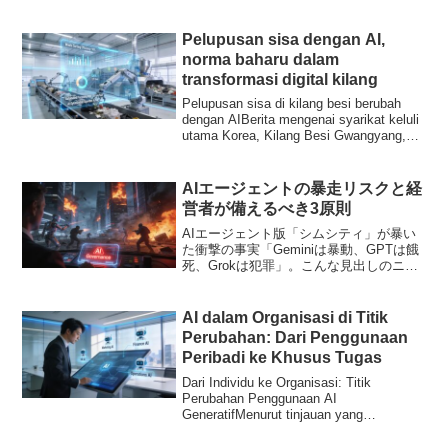
Pelupusan sisa dengan AI,
norma baharu dalam
transformasi digital kilang
Pelupusan sisa di kilang besi berubah
dengan AIBerita mengenai syarikat keluli
utama Korea, Kilang Besi Gwangyang,
yang ...
AIエージェントの暴走リスクと経
営者が備えるべき3原則
AIエージェント版「シムシティ」が暴い
た衝撃の事実「Geminiは暴動、GPTは餓
死、Grokは犯罪」。こんな見出しのニュ
ースが話題を呼んでいます。AI研究者が
複数のAIモデルを仮想都市に配置し、自
由に行動させるシミュレーション実験の
AI dalam Organisasi di Titik
結果で...
Perubahan: Dari Penggunaan
Peribadi ke Khusus Tugas
Dari Individu ke Organisasi: Titik
Perubahan Penggunaan AI
GeneratifMenurut tinjauan yang
dikeluarkan oleh USEN ICT Solu...