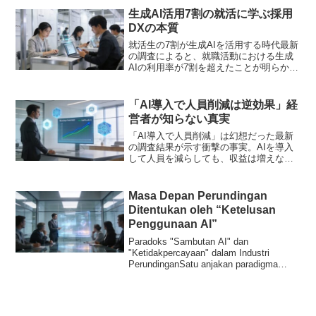
生成AI活用7割の就活に学ぶ採用
DXの本質
就活生の7割が生成AIを活用する時代最新
の調査によると、就職活動における生成
AIの利用率が7割を超えたことが明らかに
なりました。特に「選考対策」での活用
が約半数を占め、エントリーシート作成
や面接練習にChatGPTなどのAIツールを
「AI導入で人員削減は逆効果」経
使う学生...
営者が知らない真実
「AI導入で人員削減」は幻想だった最新
の調査結果が示す衝撃の事実。AIを導入
して人員を減らしても、収益は増えない
というのです。ASCII.jpの報道によれ
ば、多くの企業がAI導入の目的を「人員
削減」に置いていますが、その戦略は根
Masa Depan Perundingan
本的に間違っ...
Ditentukan oleh “Ketelusan
Penggunaan AI”
Paradoks "Sambutan AI" dan
"Ketidakpercayaan" dalam Industri
PerundinganSatu anjakan paradigma
sedang berlaku secara sen...