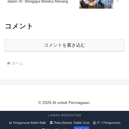
dalam AI: Mengapa Mereka Menang
コメント
コメントを書き込む
ホーム
© 2026 AI untuk Perniagaan.
LAMAN BERKAITAN
📊 Pengurusan Boleh Balik
🏛 Reka Bentuk Tadbir Urus
💻 IT × Pengurusan