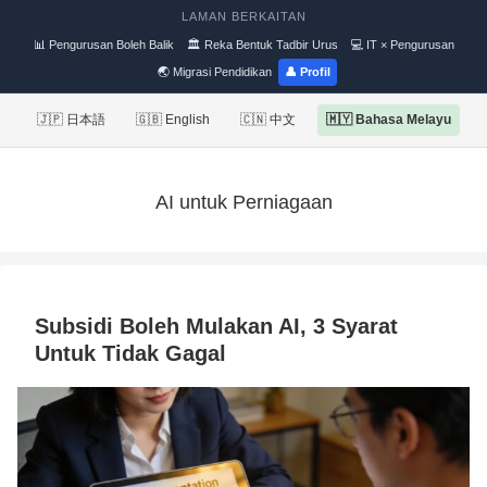
LAMAN BERKAITAN
📊 Pengurusan Boleh Balik
🏛 Reka Bentuk Tadbir Urus
💻 IT × Pengurusan
🌏 Migrasi Pendidikan
👤 Profil
🇯🇵 日本語
🇬🇧 English
🇨🇳 中文
🇲🇾 Bahasa Melayu
AI untuk Perniagaan
Subsidi Boleh Mulakan AI, 3 Syarat
Untuk Tidak Gagal