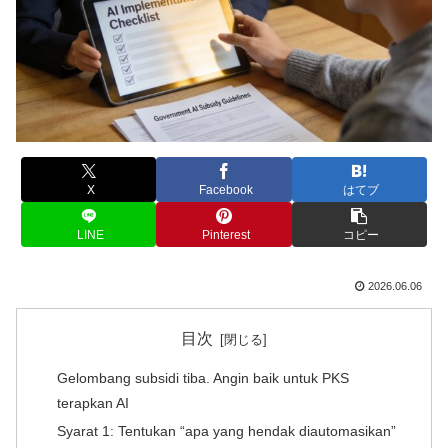
X
Facebook
はてブ
LINE
Pinterest
コピー
2026.06.06
目次
Gelombang subsidi tiba. Angin baik untuk PKS
terapkan AI
Syarat 1: Tentukan “apa yang hendak diautomasikan”