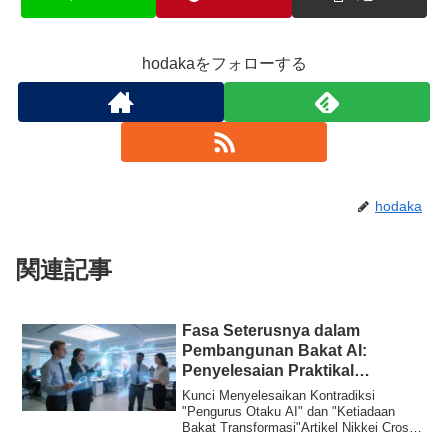
hodakaをフォローする
hodaka
関連記事
Fasa Seterusnya dalam
Pembangunan Bakat AI:
Penyelesaian Praktikal
‘Transformasi Organisasi’ yang
Kunci Menyelesaikan Kontradiksi
Ditunjukkan oleh Kurikulum
"Pengurus Otaku AI" dan "Ketiadaan
Bakat Transformasi"Artikel Nikkei Cross
Berdasarkan Jabatan
Tech mengeten...