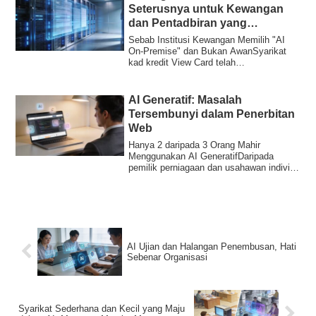
Seterusnya untuk Kewangan
dan Pentadbiran yang
Ditunjukkan oleh “AI On-
Sebab Institusi Kewangan Memilih "AI
Premise”
On-Premise" dan Bukan AwanSyarikat
kad kredit View Card telah
memperkenalkan AI gen...
AI Generatif: Masalah
Tersembunyi dalam Penerbitan
Web
Hanya 2 daripada 3 Orang Mahir
Menggunakan AI GeneratifDaripada
pemilik perniagaan dan usahawan individu
yang menjawab "...
AI Ujian dan Halangan Penembusan, Hati
Sebenar Organisasi
Syarikat Sederhana dan Kecil yang Maju