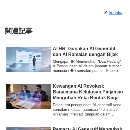
hodaka
関連記事
AI HR: Gunakan AI Generatif
dan AI Ramalan dengan Bijak
Mengapa HR Memerlukan "Dua Pedang"
AIPenggunaan AI dalam jabatan sumber
manusia (HR) semakin pantas. Seperti
yang dinyat...
Kewangan AI Revolusi:
Bagaimana Kelulusan Pinjaman
Mengubah Reka Bentuk Kerja
Dalam era penggunaan AI generatif yang
semakin meluas, automasi "kelulusan
pinjaman" menjadi tumpuan dalam
industri kewa...
Pemacu AI Generatif Mengubah