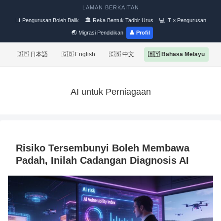
LAMAN BERKAITAN
📊 Pengurusan Boleh Balik
🏛 Reka Bentuk Tadbir Urus
💻 IT × Pengurusan
🌏 Migrasi Pendidikan
👤 Profil
🇯🇵 日本語
🇬🇧 English
🇨🇳 中文
🇲🇾 Bahasa Melayu
AI untuk Perniagaan
Risiko Tersembunyi Boleh Membawa
Padah, Inilah Cadangan Diagnosis AI