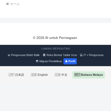
ホーム
© 2026 AI untuk Perniagaan.
LAMAN BERKAITAN
📊 Pengurusan Boleh Balik
🏛 Reka Bentuk Tadbir Urus
💻 IT × Pengurusan
🌏 Migrasi Pendidikan
👤 Profil
🇯🇵 日本語
🇬🇧 English
🇨🇳 中文
🇲🇾 Bahasa Melayu