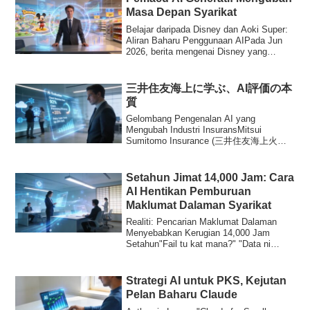
Masa Depan Syarikat
Belajar daripada Disney dan Aoki Super:
Aliran Baharu Penggunaan AIPada Jun
2026, berita mengenai Disney yang
melancarka...
三井住友海上に学ぶ、AI評価の本
質
Gelombang Pengenalan AI yang
Mengubah Industri InsuransMitsui
Sumitomo Insurance (三井住友海上火災
保険) telah mengumumkan rancanga...
Setahun Jimat 14,000 Jam: Cara
AI Hentikan Pemburuan
Maklumat Dalaman Syarikat
Realiti: Pencarian Maklumat Dalaman
Menyebabkan Kerugian 14,000 Jam
Setahun"Fail tu kat mana?" "Data ni
siapa yang pegan...
Strategi AI untuk PKS, Kejutan
Pelan Baharu Claude