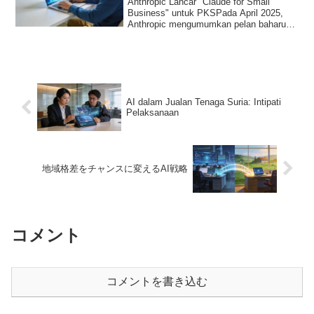
Anthropic Lancar "Claude for Small
Business" untuk PKSPada April 2025,
Anthropic mengumumkan pelan baharu
"Claude for Sm...
AI dalam Jualan Tenaga Suria: Intipati
Pelaksanaan
地域格差をチャンスに変えるAI戦略
コメント
コメントを書き込む