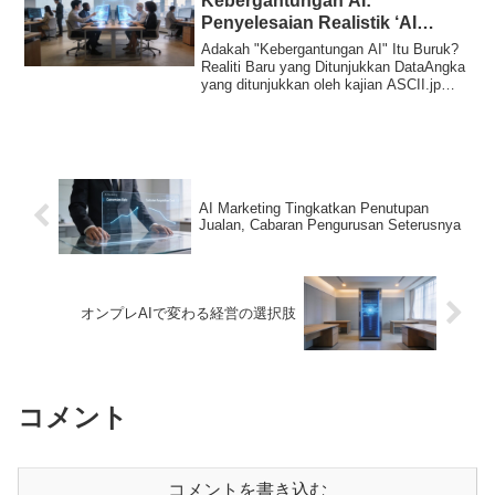
Kebergantungan AI:
Penyelesaian Realistik ‘AI
Worker’ oleh Credit Saison
Adakah "Kebergantungan AI" Itu Buruk?
Realiti Baru yang Ditunjukkan DataAngka
yang ditunjukkan oleh kajian ASCII.jp
amat...
AI Marketing Tingkatkan Penutupan
Jualan, Cabaran Pengurusan Seterusnya
オンプレAIで変わる経営の選択肢
コメント
コメントを書き込む