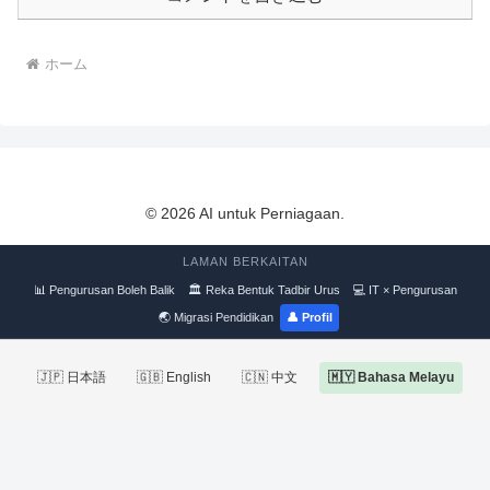
ホーム
© 2026 AI untuk Perniagaan.
LAMAN BERKAITAN
📊 Pengurusan Boleh Balik
🏛 Reka Bentuk Tadbir Urus
💻 IT × Pengurusan
🌏 Migrasi Pendidikan
👤 Profil
🇯🇵 日本語
🇬🇧 English
🇨🇳 中文
🇲🇾 Bahasa Melayu