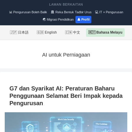
LAMAN BERKAITAN
📊 Pengurusan Boleh Balik
🏛 Reka Bentuk Tadbir Urus
💻 IT × Pengurusan
🌏 Migrasi Pendidikan
👤 Profil
🇯🇵 日本語
🇬🇧 English
🇨🇳 中文
🇲🇾 Bahasa Melayu
AI untuk Perniagaan
G7 dan Syarikat AI: Peraturan Baharu
Penggunaan Selamat Beri Impak kepada
Pengurusan