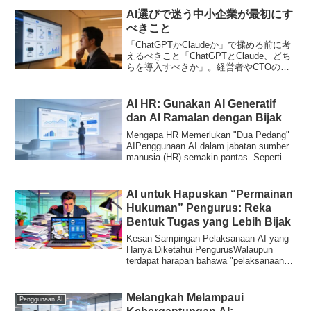
AI選びで迷う中小企業が最初にす
べきこと
「ChatGPTかClaudeか」で揉める前に考
えるべきこと「ChatGPTとClaude、どち
らを導入すべきか」。経営者やCTOの方
から、こんな質問をいただくことが増え
ました。確かに、両社とも高性能なAIモ
デルを次々とリリースしており、選...
AI HR: Gunakan AI Generatif
dan AI Ramalan dengan Bijak
Mengapa HR Memerlukan "Dua Pedang"
AIPenggunaan AI dalam jabatan sumber
manusia (HR) semakin pantas. Seperti
yang dinyat...
AI untuk Hapuskan “Permainan
Hukuman” Pengurus: Reka
Bentuk Tugas yang Lebih Bijak
Kesan Sampingan Pelaksanaan AI yang
Hanya Diketahui PengurusWalaupun
terdapat harapan bahawa "pelaksanaan
AI akan mening...
Melangkah Melampaui
Penggunaan AI