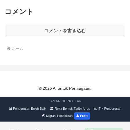
コメント
コメントを書き込む
ホーム
© 2026 AI untuk Perniagaan.
LAMAN BERKAITAN
📊 Pengurusan Boleh Balik
🏛 Reka Bentuk Tadbir Urus
💻 IT × Pengurusan
🌏 Migrasi Pendidikan
👤 Profil