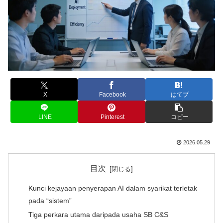
X
Facebook
はてブ
LINE
Pinterest
コピー
2026.05.29
目次
Kunci kejayaan penyerapan AI dalam syarikat terletak
pada “sistem”
Tiga perkara utama daripada usaha SB C&S