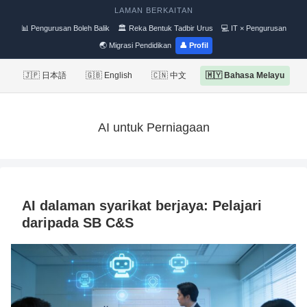
LAMAN BERKAITAN
📊 Pengurusan Boleh Balik
🏛 Reka Bentuk Tadbir Urus
💻 IT × Pengurusan
🌏 Migrasi Pendidikan
👤 Profil
🇯🇵 日本語
🇬🇧 English
🇨🇳 中文
🇲🇾 Bahasa Melayu
AI untuk Perniagaan
AI dalaman syarikat berjaya: Pelajari
daripada SB C&S