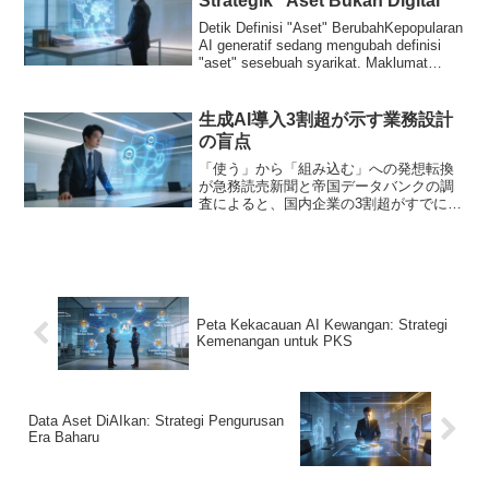
Strategik “Aset Bukan Digital”
Detik Definisi "Aset" BerubahKepopularan
AI generatif sedang mengubah definisi
"aset" sesebuah syarikat. Maklumat
bukan ...
生成AI導入3割超が示す業務設計
の盲点
「使う」から「組み込む」への発想転換
が急務読売新聞と帝国データバンクの調
査によると、国内企業の3割超がすでに業
務で生成AIを利用している。文章作成や
情報収集が主な用途だという。この数字
だけを見れば、日本企業のDXは着実に進
んでいるように映る...
Peta Kekacauan AI Kewangan: Strategi
Kemenangan untuk PKS
Data Aset DiAIkan: Strategi Pengurusan
Era Baharu