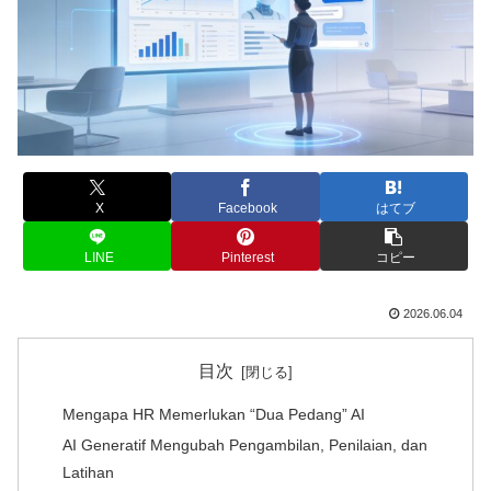
X
Facebook
はてブ
LINE
Pinterest
コピー
2026.06.04
目次
Mengapa HR Memerlukan “Dua Pedang” AI
AI Generatif Mengubah Pengambilan, Penilaian, dan
Latihan