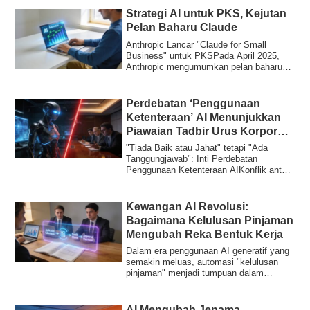
Strategi AI untuk PKS, Kejutan
Pelan Baharu Claude
Anthropic Lancar "Claude for Small
Business" untuk PKSPada April 2025,
Anthropic mengumumkan pelan baharu
"Claude for Sm...
Perdebatan ‘Penggunaan
Ketenteraan’ AI Menunjukkan
Piawaian Tadbir Urus Korporat
Baharu
"Tiada Baik atau Jahat" tetapi "Ada
Tanggungjawab": Inti Perdebatan
Penggunaan Ketenteraan AIKonflik antara
syarikat AI ...
Kewangan AI Revolusi:
Bagaimana Kelulusan Pinjaman
Mengubah Reka Bentuk Kerja
Dalam era penggunaan AI generatif yang
semakin meluas, automasi "kelulusan
pinjaman" menjadi tumpuan dalam
industri kewa...
AI Mengubah Jenama