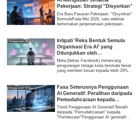
Pekerjaan: Strategi “Disyorkan”
Era Baru Pasaran Pekerjaan: "Disyorkan"
BermulaPada Mei 2026, satu webinar
bertemakan penjenamaan pekerjaan
dalam era AI...
Intipati ‘Reka Bentuk Semula
Penggunaan AI
Organisasi Era AI’ yang
Ditunjukkan oleh
Pemberhentian Kerja Besar-
Meta (bekas Facebook) merancang
besaran Meta
pengurangan tenaga kerja berskala besar
yang memberi kesan kepada lebih 20%
kakitanganny...
Fasa Seterusnya Penggunaan
Penggunaan AI
AI Generatif: Peralihan daripada
Pemudahcaraan kepada
Pembezaan
Trend Penggunaan AI Generatif Beralih
daripada "Pemudahcaraan" kepada
"Pembezaan"Penggunaan AI generatif
dalam perniagaa...