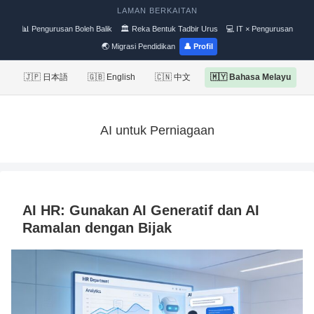
LAMAN BERKAITAN
📊 Pengurusan Boleh Balik
🏛 Reka Bentuk Tadbir Urus
💻 IT × Pengurusan
🌏 Migrasi Pendidikan
👤 Profil
🇯🇵 日本語
🇬🇧 English
🇨🇳 中文
🇲🇾 Bahasa Melayu
AI untuk Perniagaan
AI HR: Gunakan AI Generatif dan AI
Ramalan dengan Bijak