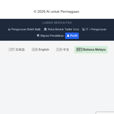
© 2026 AI untuk Perniagaan.
LAMAN BERKAITAN
📊 Pengurusan Boleh Balik
🏛 Reka Bentuk Tadbir Urus
💻 IT × Pengurusan
🌏 Migrasi Pendidikan
👤 Profil
🇯🇵 日本語
🇬🇧 English
🇨🇳 中文
🇲🇾 Bahasa Melayu