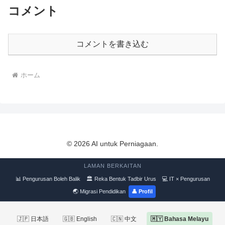
コメント
コメントを書き込む
ホーム
© 2026 AI untuk Perniagaan.
LAMAN BERKAITAN
📊 Pengurusan Boleh Balik
🏛 Reka Bentuk Tadbir Urus
💻 IT × Pengurusan
🌏 Migrasi Pendidikan
👤 Profil
🇯🇵 日本語
🇬🇧 English
🇨🇳 中文
🇲🇾 Bahasa Melayu