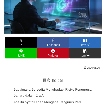
X
Facebook
はてブ
LINE
Pinterest
コピー
2026.05.20
目次
Bagaimana Bersedia Menghadapi Risiko Pengurusan
Baharu dalam Era AI
Apa itu SynthID dan Mengapa Pengurus Perlu