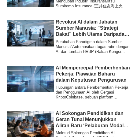
Mengubah Industri InsuransMitsui
Sumitomo Insurance (三井住友海上火災
保険) telah mengumumkan rancanga...
Revolusi AI dalam Jabatan
Sumber Manusia: “Strategi
Bakat” Lebih Utama Daripada
Pengurangan Tenaga Kerja
Perubahan Paradigma dalam Sumber
Manusia"Automasikan tugas rutin dengan
AI dan tambah HRBP (Rakan Kongsi
Perniagaan Sumb...
AI Mempercepat Pemberhentian
Pekerja: Piawaian Baharu
dalam Keputusan Pengurusan
Hubungan antara Pemberhentian Pekerja
dan Penggunaan AI oleh Gergasi
KriptoCoinbase, sebuah platform
pertukaran kripto u...
AI Sokongan Pendidikan dan
Geran Tunai Menunjukkan
Aliran Baru ‘Pelaburan Modal
Insan’
Maksud Sokongan Pendidikan AI