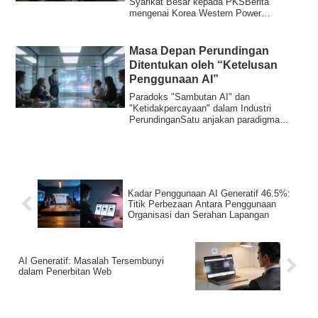
Syarikat Besar kepada PKSBerita
mengenai Korea Western Power
menyokong latihan tugas AI ge...
Masa Depan Perundingan
Ditentukan oleh “Ketelusan
Penggunaan AI”
Paradoks "Sambutan AI" dan
"Ketidakpercayaan" dalam Industri
PerundinganSatu anjakan paradigma
sedang berlaku secara sen...
Kadar Penggunaan AI Generatif 46.5%:
Titik Perbezaan Antara Penggunaan
Organisasi dan Serahan Lapangan
AI Generatif: Masalah Tersembunyi
dalam Penerbitan Web