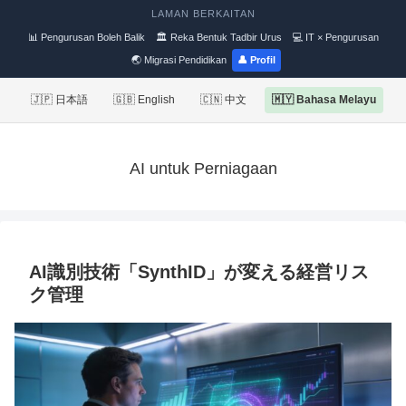
LAMAN BERKAITAN
📊 Pengurusan Boleh Balik
🏛 Reka Bentuk Tadbir Urus
💻 IT × Pengurusan
🌏 Migrasi Pendidikan
👤 Profil
🇯🇵 日本語
🇬🇧 English
🇨🇳 中文
🇲🇾 Bahasa Melayu
AI untuk Perniagaan
AI識別技術「SynthID」が変える経営リス
ク管理