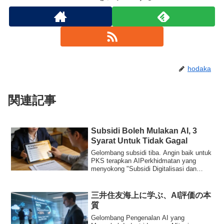
hodaka
関連記事
Subsidi Boleh Mulakan AI, 3
Syarat Untuk Tidak Gagal
Gelombang subsidi tiba. Angin baik untuk
PKS terapkan AIPerkhidmatan yang
menyokong "Subsidi Digitalisasi dan
Penerapan ...
三井住友海上に学ぶ、AI評価の本
質
Gelombang Pengenalan AI yang