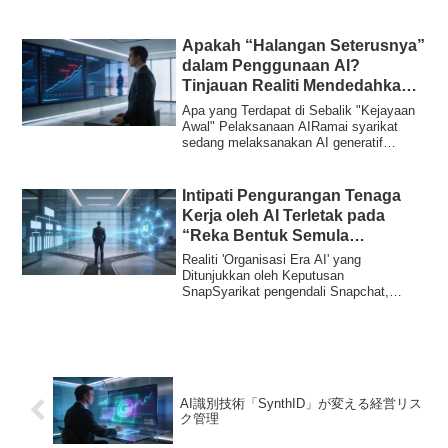
oleh peke...
Apakah “Halangan Seterusnya”
dalam Penggunaan AI?
Tinjauan Realiti Mendedahkan
Titik Buta Pengurusan
Apa yang Terdapat di Sebalik "Kejayaan
Awal" Pelaksanaan AIRamai syarikat
sedang melaksanakan AI generatif
seperti ChatG...
Intipati Pengurangan Tenaga
Kerja oleh AI Terletak pada
“Reka Bentuk Semula
Organisasi”
Realiti 'Organisasi Era AI' yang
Ditunjukkan oleh Keputusan
SnapSyarikat pengendali Snapchat,
Snap, telah mengumumkan pe...
AI識別技術「SynthID」が変える経営リス
ク管理