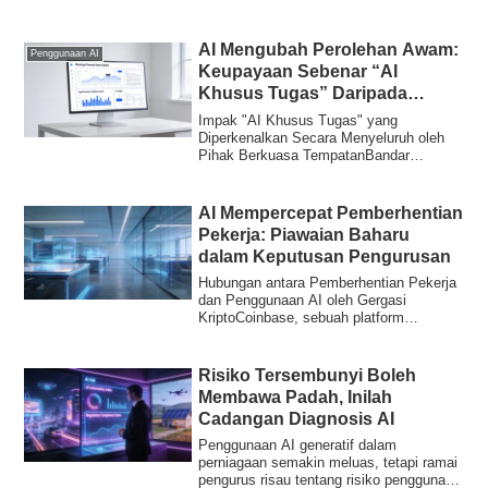
務で生成AIを利用している。文章作成や
情報収集が主な用途だという。この数字
だけを見れば、日本企業のDXは着実に進
AI Mengubah Perolehan Awam:
Penggunaan AI
んでいるように映る...
Keupayaan Sebenar “AI
Khusus Tugas” Daripada
Kajian Kes Pihak Berkuasa
Impak "AI Khusus Tugas" yang
Tempatan
Diperkenalkan Secara Menyeluruh oleh
Pihak Berkuasa TempatanBandar
Fukuyama, Wilayah Hirosh...
AI Mempercepat Pemberhentian
Pekerja: Piawaian Baharu
dalam Keputusan Pengurusan
Hubungan antara Pemberhentian Pekerja
dan Penggunaan AI oleh Gergasi
KriptoCoinbase, sebuah platform
pertukaran kripto u...
Risiko Tersembunyi Boleh
Membawa Padah, Inilah
Cadangan Diagnosis AI
Penggunaan AI generatif dalam
perniagaan semakin meluas, tetapi ramai
pengurus risau tentang risiko penggunaan