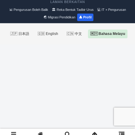
LAMAN BERKAITAN
📊 Pengurusan Boleh Balik
🏛 Reka Bentuk Tadbir Urus
💻 IT × Pengurusan
🌏 Migrasi Pendidikan
👤 Profil
🇯🇵 日本語
🇬🇧 English
🇨🇳 中文
🇲🇾 Bahasa Melayu