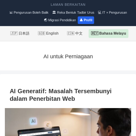
LAMAN BERKAITAN
📊 Pengurusan Boleh Balik
🏛 Reka Bentuk Tadbir Urus
💻 IT × Pengurusan
🌏 Migrasi Pendidikan
👤 Profil
🇯🇵 日本語
🇬🇧 English
🇨🇳 中文
🇲🇾 Bahasa Melayu
AI untuk Perniagaan
AI Generatif: Masalah Tersembunyi
dalam Penerbitan Web