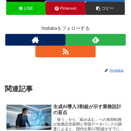
LINE
Pinterest
コピー
hodakaをフォローする
hodaka
関連記事
生成AI導入3割超が示す業務設計
の盲点
「使う」から「組み込む」への発想転換
が急務読売新聞と帝国データバンクの調
査によると、国内企業の3割超がすでに業