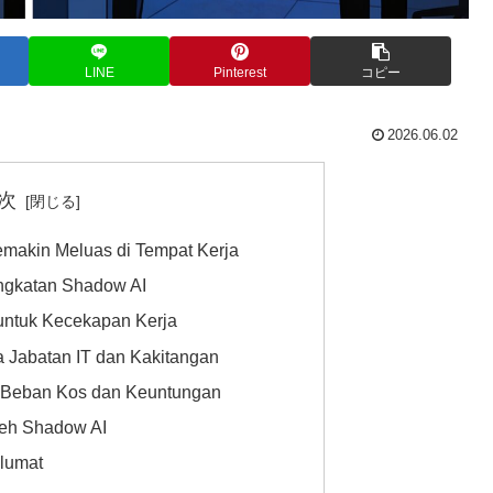
LINE
Pinterest
コピー
2026.06.02
次
emakin Meluas di Tempat Kerja
ingkatan Shadow AI
untuk Kecekapan Kerja
a Jabatan IT dan Kakitangan
 Beban Kos dan Keuntungan
leh Shadow AI
klumat