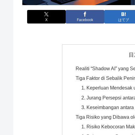
X
Facebook
はてブ
目
Realiti “Shadow AI” yang S
Tiga Faktor di Sebalik Pen
1. Keperluan Mendesak 
2. Jurang Persepsi antar
3. Keseimbangan antara
Tiga Risiko yang Dibawa o
1. Risiko Kebocoran Ma