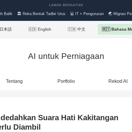
LAMAN BERKAITAN
h Balik
🏛 Reka Bentuk Tadbir Urus
💻 IT × Pengurusan
🌏 Migrasi Pe
 日本語
🇬🇧 English
🇨🇳 中文
🇲🇾 Bahasa M
AI untuk Perniagaan
Tentang
Portfolio
Rekod AI
dedahkan Suara Hati Kakitangan
rlu Diambil