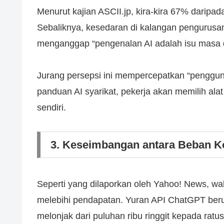
Menurut kajian ASCII.jp, kira-kira 67% daripa
Sebaliknya, kesedaran di kalangan pengurusa
menganggap “pengenalan AI adalah isu masa 
Jurang persepsi ini mempercepatkan “penggun
panduan AI syarikat, pekerja akan memilih a
sendiri.
3. Keseimbangan antara Beban K
Seperti yang dilaporkan oleh Yahoo! News, wa
melebihi pendapatan. Yuran API ChatGPT beru
melonjak dari puluhan ribu ringgit kepada ratus