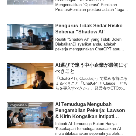
Mengendalikan "Operasi" Penilaian
PrestasiPenilaian prestasi adalah "tugas
penting yang perlu ...
Pengurus Tidak Sedar Risiko
Sebenar “Shadow AI”
Realiti "Shadow AI" yang Tidak Boleh
DiabaikanDi syarikat anda, adakah
pekerja menggunakan ChatGPT atau
Claude secara se...
AI選びで迷う中小企業が最初にす
べきこと
「ChatGPTかClaudeか」で揉める前に考
えるべきこと「ChatGPTとClaude、どち
らを導入すべきか」。経営者やCTOの方
から、こんな質問をいただくことが増え
ました。確かに、両社とも高性能なAIモ
デルを次々とリリースしており、選...
AI Temuduga Mengubah
Penggunaan AI
Pengambilan Pekerja: Lawson
& Kirin Kongsikan Intipati
‘Bukan Hanya Untuk
Intipati AI Temuduga Bukan Hanya
Kecekapan’
'Kecekapan'Temuduga berasaskan AI
mula dilaksanakan sepenuhnya oleh