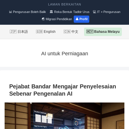
LAMAN BERKAITAN
📊 Pengurusan Boleh Balik
🏛 Reka Bentuk Tadbir Urus
💻 IT × Pengurusan
🌏 Migrasi Pendidikan
👤 Profil
🇯🇵 日本語
🇬🇧 English
🇨🇳 中文
🇲🇾 Bahasa Melayu
AI untuk Perniagaan
Pejabat Bandar Mengajar Penyelesaian
Sebenar Pengenalan AI