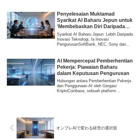
syarikat-syarikat b...
Penyelesaian Muktamad
Syarikat AI Baharu Jepun untuk
‘Membebaskan Diri Daripada
Kebergantungan SaaS’
Syarikat AI Baharu Jepun: Lebih Daripada
Inovasi Teknologi, Ia Inovasi
PengurusanSoftBank, NEC, Sony dan
Honda telah men...
AI Mempercepat Pemberhentian
Pekerja: Piawaian Baharu
dalam Keputusan Pengurusan
Hubungan antara Pemberhentian Pekerja
dan Penggunaan AI oleh Gergasi
KriptoCoinbase, sebuah platform
pertukaran kripto u...
オンプレAIで変わる経営の選択肢