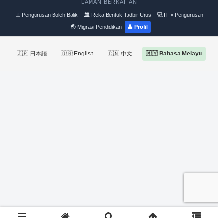
LAMAN BERKAITAN
📊 Pengurusan Boleh Balik
🏛 Reka Bentuk Tadbir Urus
💻 IT × Pengurusan
🌏 Migrasi Pendidikan
👤 Profil
🇯🇵 日本語
🇬🇧 English
🇨🇳 中文
🇲🇾 Bahasa Melayu