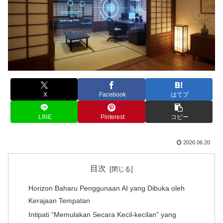
X
Facebook
はてブ
LINE
Pinterest
コピー
2026.06.20
目次
Horizon Baharu Penggunaan AI yang Dibuka oleh
Kerajaan Tempatan
Intipati “Memulakan Secara Kecil-kecilan” yang