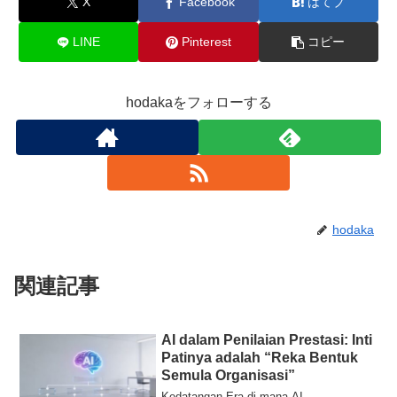
X
Facebook
はてブ
LINE
Pinterest
コピー
hodakaをフォローする
hodaka
関連記事
AI dalam Penilaian Prestasi: Inti
Patinya adalah “Reka Bentuk
Semula Organisasi”
Kedatangan Era di mana AI